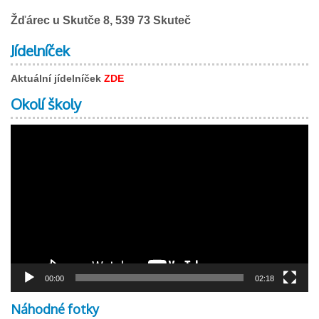
Žďárec u Skutče 8, 539 73 Skuteč
Jídelníček
Aktuální jídelníček
ZDE
Okolí školy
Video
přehrávač
00:00
02:18
Náhodné fotky